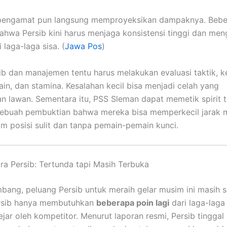
pengamat pun langsung memproyeksikan dampaknya. Beber
hwa Persib kini harus menjaga konsistensi tinggi dan men
 laga-laga sisa. (
Jawa Pos
)
sib dan manajemen tentu harus melakukan evaluasi taktik, k
in, dan stamina. Kesalahan kecil bisa menjadi celah yang
n lawan. Sementara itu, PSS Sleman dapat memetik spirit ti
 sebuah pembuktian bahwa mereka bisa memperkecil jarak 
m posisi sulit dan tanpa pemain-pemain kunci.
ra Persib: Tertunda tapi Masih Terbuka
bang, peluang Persib untuk meraih gelar musim ini masih 
ersib hanya membutuhkan
beberapa poin lagi
dari laga-laga 
kejar oleh kompetitor. Menurut laporan resmi, Persib tingga