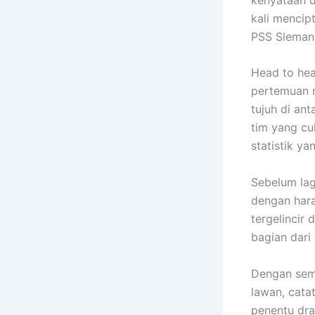
kali mencip
PSS Sleman t
Head to hea
pertemuan m
tujuh di ant
tim yang cu
statistik y
Sebelum lag
dengan hara
tergelincir 
bagian dari
Dengan semu
lawan, cata
penentu dra