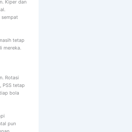
n. Kiper dan
al.
g sempat
masih tetap
li mereka.
n. Rotasi
, PSS tetap
iap bola
pi
tal pun
umpan