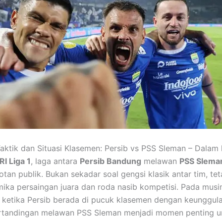
aktik dan Situasi Klasemen: Persib vs PSS Sleman – Dalam 
RI Liga 1
, laga antara
Persib Bandung
melawan
PSS Slema
tan publik. Bukan sekadar soal gengsi klasik antar tim, tet
mika persaingan juara dan roda nasib kompetisi. Pada mus
ketika Persib berada di pucuk klasemen dengan keunggul
rtandingan melawan PSS Sleman menjadi momen penting u