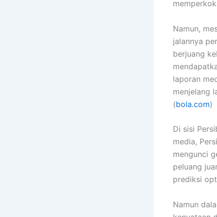
memperkoko
Namun, mesk
jalannya pe
berjuang ke
mendapatkan
laporan med
menjelang l
(
bola.com
)
Di sisi Per
media, Per
mengunci ge
peluang jua
prediksi opt
Namun dalam
kenyataan d