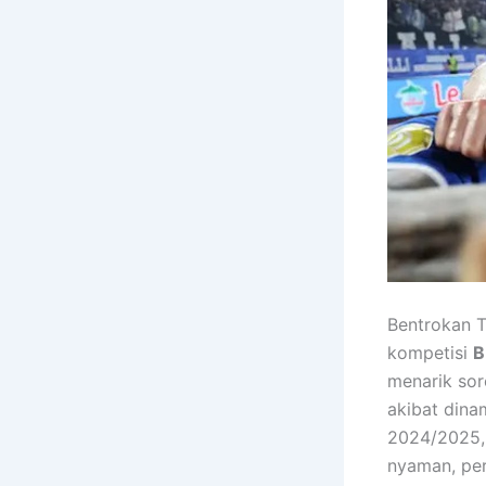
Bentrokan T
kompetisi
B
menarik soro
akibat dina
2024/2025, 
nyaman, pe