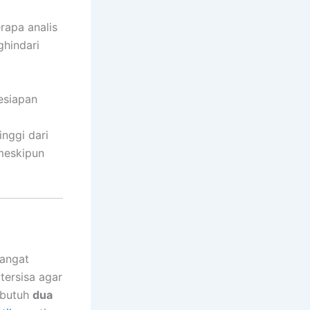
apa analis
ghindari
esiapan
nggi dari
meskipun
sangat
tersisa agar
l butuh
dua