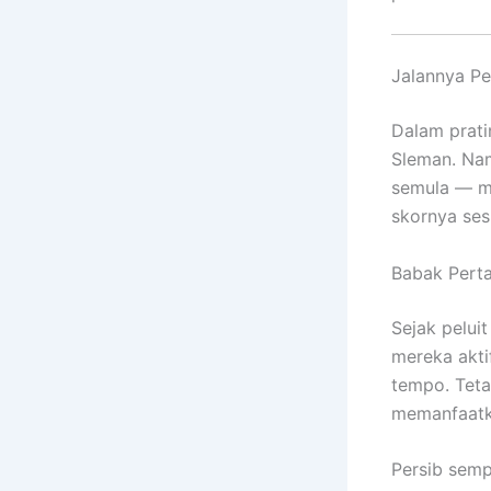
Jalannya Pe
Dalam prati
Sleman. Nam
semula — me
skornya sesu
Babak Perta
Sejak pelui
mereka akti
tempo. Teta
memanfaatka
Persib semp