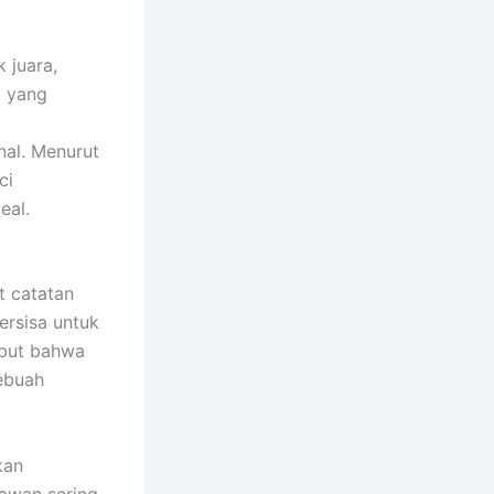
 juara,
m yang
nal. Menurut
ci
eal.
t catatan
tersisa untuk
ebut bahwa
ebuah
kan
lawan sering