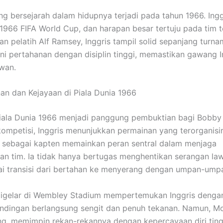
g bersejarah dalam hidupnya terjadi pada tahun 1966. Ingg
1966 FIFA World Cup
, dan harapan besar tertuju pada tim t
an pelatih
Alf Ramsey
, Inggris tampil solid sepanjang turn
ni pertahanan dengan disiplin tinggi, memastikan gawang In
wan.
n dan Kejayaan di Piala Dunia 1966
iala Dunia 1966 menjadi panggung pembuktian bagi Bobby
ompetisi, Inggris menunjukkan permainan yang terorganisi
 sebagai kapten memainkan peran sentral dalam menjaga
n tim. Ia tidak hanya bertugas menghentikan serangan law
i transisi dari bertahan ke menyerang dengan umpan-umpa
igelar di
Wembley Stadium
mempertemukan Inggris denga
andingan berlangsung sengit dan penuh tekanan. Namun, M
ng, memimpin rekan-rekannya dengan kepercayaan diri tingg