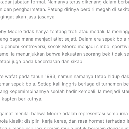
kadar jabatan formal. Namanya terus dikenang dalam berb
 dan penghormatan. Patung dirinya berdiri megah di seki
gingat akan jasa-jasanya.
by Moore tidak hanya tentang trofi atau medali. Ia mening
tang bagaimana menjadi atlet sejati. Dalam era sepak bola
 dipenuhi kontroversi, sosok Moore menjadi simbol sportiv
isme. Ia menunjukkan bahwa kekuatan seorang bek tidak sel
 tetapi juga pada kecerdasan dan sikap.
e wafat pada tahun 1993, namun namanya tetap hidup dal
mar sepak bola. Setiap kali Inggris berlaga di turnamen be
ng kepemimpinannya seolah hadir kembali. Ia menjadi st
-kapten berikutnya.
amat menilai bahwa Moore adalah representasi sempurna da
bola klasik: disiplin, kerja keras, dan rasa hormat terhadap 
terus menginspirasi pemain muda untuk bermain dengan in