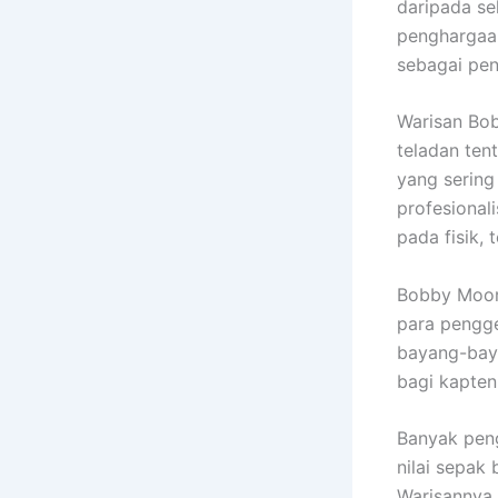
daripada se
penghargaan
sebagai pen
Warisan Bob
teladan ten
yang sering
profesional
pada fisik,
Bobby Moor
para pengge
bayang-baya
bagi kapten
Banyak peng
nilai sepak 
Warisannya 