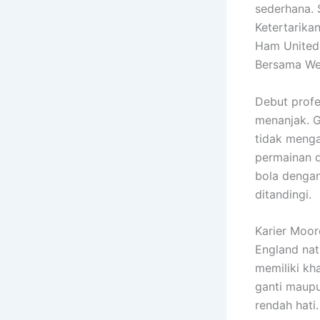
sederhana. 
Ketertarik
Ham United
Bersama Wes
Debut profe
menanjak. 
tidak menga
permainan d
bola dengan
ditandingi.
Karier Moor
England nat
memiliki kh
ganti maup
rendah hati.