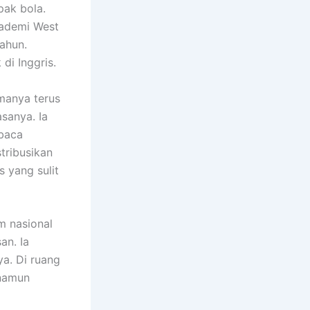
pak bola.
kademi
West
ahun.
di Inggris.
amanya terus
sanya. Ia
mbaca
tribusikan
 yang sulit
m nasional
an. Ia
a. Di ruang
 namun