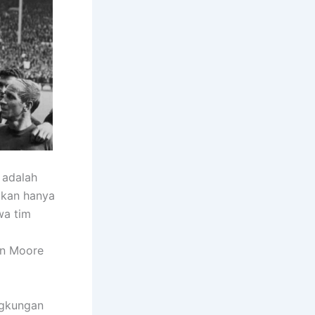
adalah
ukan hanya
wa tim
an Moore
ngkungan