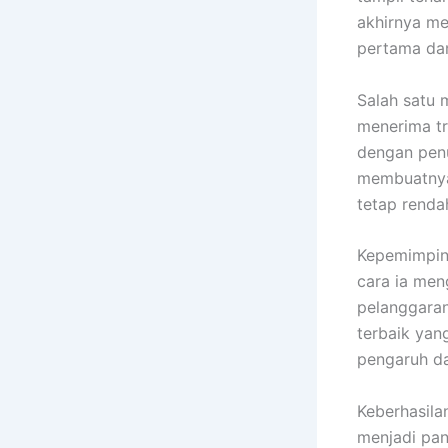
akhirnya me
pertama dan
Salah satu 
menerima tr
dengan penu
membuatnya 
tetap renda
Kepemimpina
cara ia men
pelanggaran
terbaik yan
pengaruh da
Keberhasila
menjadi pan