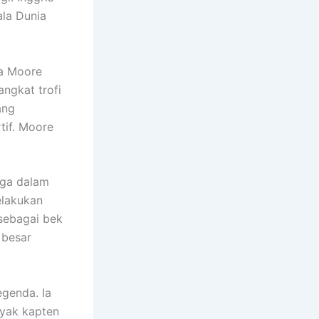
ala Dunia
ka Moore
angkat trofi
ang
tif. Moore
uga dalam
elakukan
sebagai bek
 besar
egenda. Ia
nyak kapten