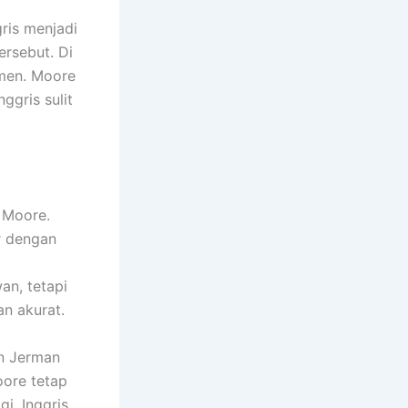
ris menjadi
ersebut. Di
amen. Moore
ggris sulit
 Moore.
r dengan
an, tetapi
n akurat.
n Jerman
oore tetap
i. Inggris