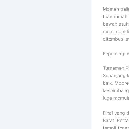
Momen palin
tuan rumah
bawah asuh
memimpin li
ditembus la
Kepemimpina
Turnamen P
Sepanjang k
baik. Moore
keseimbanga
juga memula
Final yang d
Barat. Pert
tampil tena