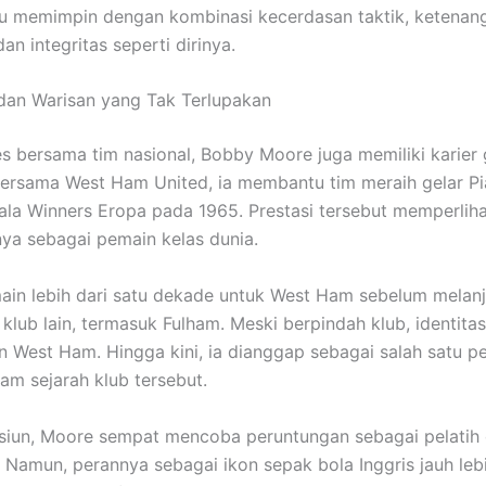
 memimpin dengan kombinasi kecerdasan taktik, ketenan
an integritas seperti dirinya.
 dan Warisan yang Tak Terlupakan
es bersama tim nasional, Bobby Moore juga memiliki karier 
 Bersama West Ham United, ia membantu tim meraih gelar Pi
ala Winners Eropa pada 1965. Prestasi tersebut memperlih
nya sebagai pemain kelas dunia.
in lebih dari satu dekade untuk West Ham sebelum melan
 klub lain, termasuk Fulham. Meski berpindah klub, identita
n West Ham. Hingga kini, ia dianggap sebagai salah satu p
lam sejarah klub tersebut.
siun, Moore sempat mencoba peruntungan sebagai pelatih
 Namun, perannya sebagai ikon sepak bola Inggris jauh leb