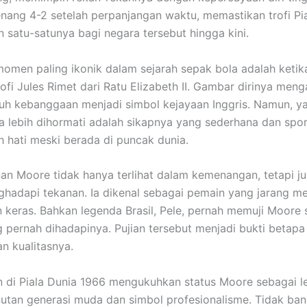
nang 4-2 setelah perpanjangan waktu, memastikan trofi Pi
 satu-satunya bagi negara tersebut hingga kini.
momen paling ikonik dalam sejarah sepak bola adalah keti
ofi Jules Rimet dari Ratu Elizabeth II. Gambar dirinya meng
h kebanggaan menjadi simbol kejayaan Inggris. Namun, y
lebih dihormati adalah sikapnya yang sederhana dan spor
h hati meski berada di puncak dunia.
n Moore tidak hanya terlihat dalam kemenangan, tetapi j
ghadapi tekanan. Ia dikenal sebagai pemain yang jarang m
 keras. Bahkan legenda Brasil,
Pele
, pernah memuji Moore 
g pernah dihadapinya. Pujian tersebut menjadi bukti betapa
n kualitasnya.
n di Piala Dunia 1966 mengukuhkan status Moore sebagai l
utan generasi muda dan simbol profesionalisme. Tidak ba