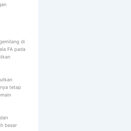
gan
gemilang di
ala FA pada
atkan
jutkan
snya tetap
emain
 dan
ih besar