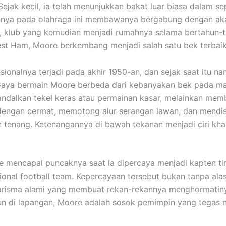
Sejak kecil, ia telah menunjukkan bakat luar biasa dalam se
annya pada olahraga ini membawanya bergabung dengan a
, klub yang kemudian menjadi rumahnya selama bertahun-t
t Ham, Moore berkembang menjadi salah satu bek terbaik 
sionalnya terjadi pada akhir 1950-an, dan sejak saat itu n
Gaya bermain Moore berbeda dari kebanyakan bek pada ma
ndalkan tekel keras atau permainan kasar, melainkan me
engan cermat, memotong alur serangan lawan, dan mendis
 tenang. Ketenangannya di bawah tekanan menjadi ciri khas
e mencapai puncaknya saat ia dipercaya menjadi kapten ti
ional football team
. Kepercayaan tersebut bukan tanpa alas
arisma alami yang membuat rekan-rekannya menghormatiny
un di lapangan, Moore adalah sosok pemimpin yang tegas