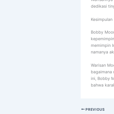
dedikasi tin
Kesimpulan
Bobby Moore
kepemimpina
memimpin In
namanya aka
Warisan Moo
bagaimana m
ini, Bobby 
bahwa karak
PREVIOUS