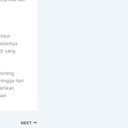
imbol
silannya
di yang
tentang
Hingga hari
uktikan
aan.
NEXT