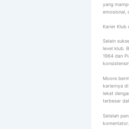
yang mampu
emosional, d
Karier Klub
Selain suks
level klub.
1964 dan Pi
konsistensi
Moore berma
kariernya di
lekat denga
terbesar da
Setelah pen
komentator.