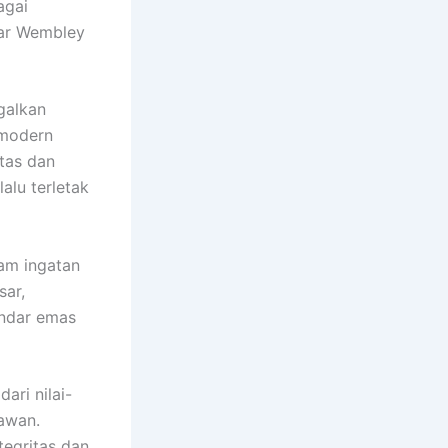
agai
tar Wembley
galkan
 modern
itas dan
alu terletak
am ingatan
sar,
andar emas
ri nilai-
lawan.
tegritas dan