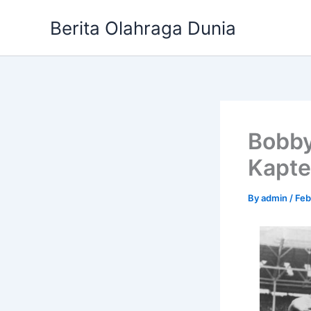
Skip
Berita Olahraga Dunia
to
content
Bobby
Kapte
By
admin
/
Feb