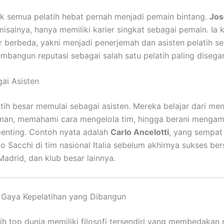
k semua pelatih hebat pernah menjadi pemain bintang.
Jos
 misalnya, hanya memiliki karier singkat sebagai pemain. Ia
ur berbeda, yakni menjadi penerjemah dan asisten pelatih s
mbangun reputasi sebagai salah satu pelatih paling disegan
ai Asisten
tih besar memulai sebagai asisten. Mereka belajar dari men
man, memahami cara mengelola tim, hingga berani mengam
enting. Contoh nyata adalah
Carlo Ancelotti
, yang sempat 
o Sacchi di tim nasional Italia sebelum akhirnya sukses b
Madrid, dan klub besar lainnya.
n Gaya Kepelatihan yang Dibangun
tih top dunia memiliki filosofi tersendiri yang membedakan