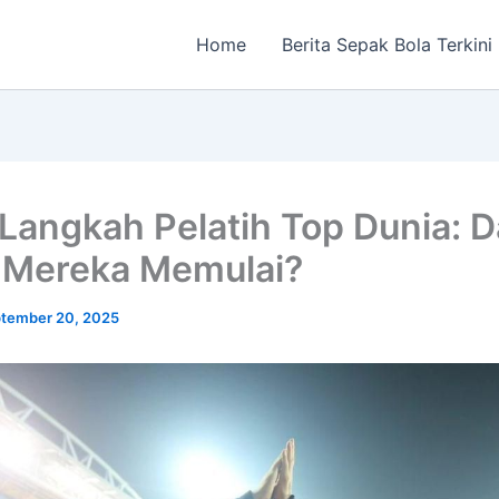
Home
Berita Sepak Bola Terkini
 Langkah Pelatih Top Dunia: D
Mereka Memulai?
tember 20, 2025