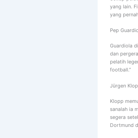
yang lain. 
yang pernah
Pep Guardio
Guardiola d
dan pergera
pelatih leg
football.”
Jürgen Klop
Klopp memula
sanalah ia 
segera sete
Dortmund da