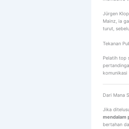
Jürgen Klop
Mainz, ia g
turut, sebel
Tekanan Pub
Pelatih top
pertandinga
komunikasi 
Dari Mana 
Jika ditelu
mendalam p
bertahan dal