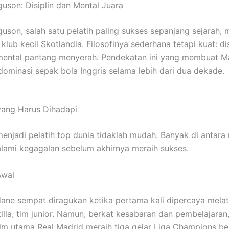
guson: Disiplin dan Mental Juara
rguson, salah satu pelatih paling sukses sepanjang sejarah,
 klub kecil Skotlandia. Filosofinya sederhana tetapi kuat: dis
mental pantang menyerah. Pendekatan ini yang membuat M
ominasi sepak bola Inggris selama lebih dari dua dekade.
yang Harus Dihadapi
menjadi pelatih top dunia tidaklah mudah. Banyak di antara
ami kegagalan sebelum akhirnya meraih sukses.
Awal
dane sempat diragukan ketika pertama kali dipercaya melat
illa, tim junior. Namun, berkat kesabaran dan pembelajaran,
 utama Real Madrid meraih tiga gelar Liga Champions ber