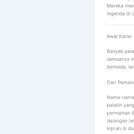
Mereka memu
legenda di 
Awal Karier
Banyak pela
semuanya me
berbeda, la
Dari Pemain
Nama-nama 
pelatih yan
permainan B
lapangan te
kiprah di d