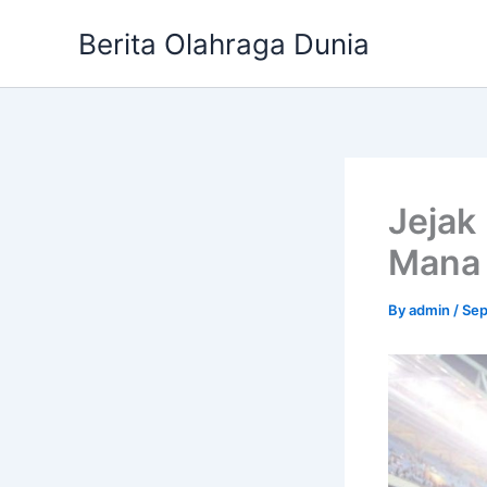
Skip
Berita Olahraga Dunia
to
content
Jejak
Mana 
By
admin
/
Sep