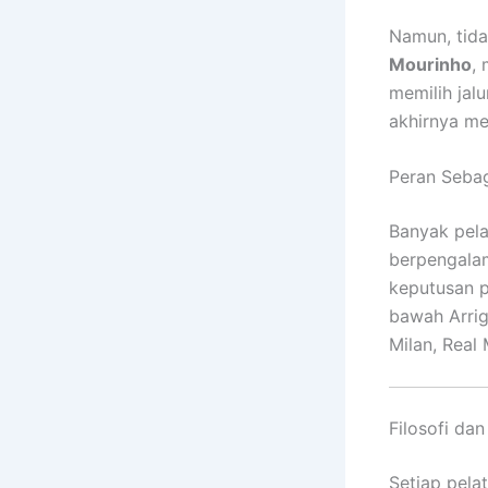
Namun, tida
Mourinho
,
memilih jal
akhirnya me
Peran Sebag
Banyak pela
berpengala
keputusan p
bawah Arrig
Milan, Real 
Filosofi da
Setiap pela