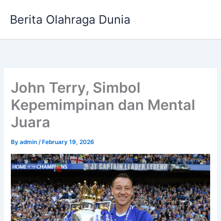
Skip
Berita Olahraga Dunia
to
content
John Terry, Simbol
Kepemimpinan dan Mental
Juara
By
admin
/
February 19, 2026