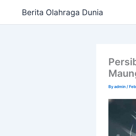
Skip
Berita Olahraga Dunia
to
content
Persi
Maung
By
admin
/
Feb