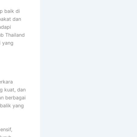
p baik di
bakat dan
adapi
ub Thailand
i yang
rkara
g kuat, dan
an berbagai
 balik yang
ensif,