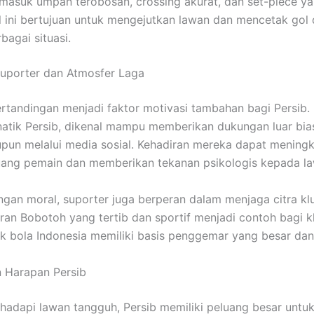
rmasuk umpan terobosan, crossing akurat, dan set-piece yan
l ini bertujuan untuk mengejutkan lawan dan mencetak gol 
bagai situasi.
uporter dan Atmosfer Laga
rtandingan menjadi faktor motivasi tambahan bagi Persib.
natik Persib, dikenal mampu memberikan dukungan luar bias
pun melalui media sosial. Kehadiran mereka dapat mening
uang pemain dan memberikan tekanan psikologis kepada la
ngan moral, suporter juga berperan dalam menjaga citra kl
iran Bobotoh yang tertib dan sportif menjadi contoh bagi kl
 bola Indonesia memiliki basis penggemar yang besar dan 
 Harapan Persib
adapi lawan tangguh, Persib memiliki peluang besar untu