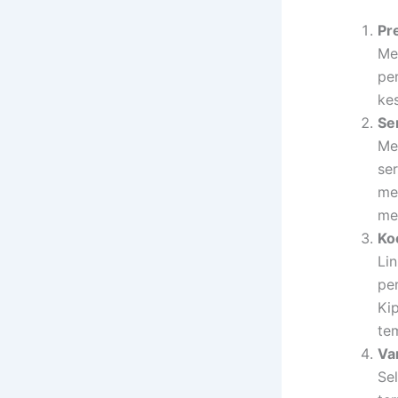
Pr
Me
pe
ke
Se
Me
ser
me
me
Ko
Li
pe
Ki
te
Var
Sel