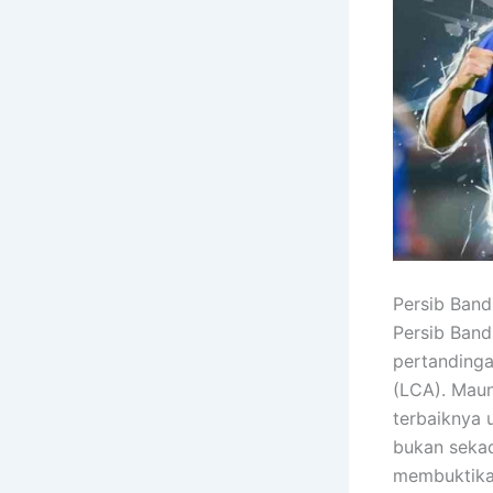
Persib Band
Persib Band
pertandinga
(LCA). Maun
terbaiknya 
bukan sekad
membuktikan