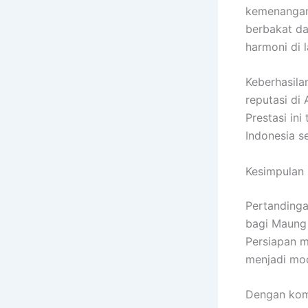
kemenangan 
berbakat d
harmoni di 
Keberhasila
reputasi di
Prestasi ini
Indonesia s
Kesimpulan
Pertandinga
bagi Maung 
Persiapan m
menjadi mod
Dengan komb