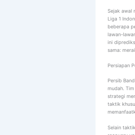
Sejak awal 
Liga 1 Indo
beberapa p
lawan-lawan
ini dipredi
sama: merai
Persiapan 
Persib Ban
mudah. Tim 
strategi me
taktik khus
memanfaatka
Selain takti