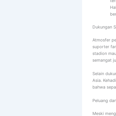
te
Ha
ber
Dukungan S
Atmosfer pe
suporter fa
stadion mau
semangat j
Selain duku
Asia. Kehad
bahwa sepak
Peluang dan
Meski mengh