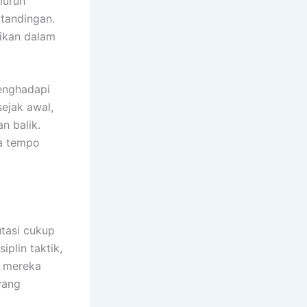
luruh
tandingan.
tikan dalam
menghadapi
sejak awal,
n balik.
ga tempo
utasi cukup
iplin taktik,
n mereka
yang