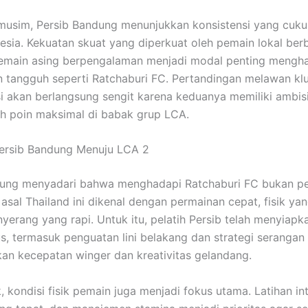
musim, Persib Bandung menunjukkan konsistensi yang cuku
nesia. Kekuatan skuat yang diperkuat oleh pemain lokal ber
emain asing berpengalaman menjadi modal penting mengh
 tangguh seperti Ratchaburi FC. Pertandingan melawan kl
ksi akan berlangsung sengit karena keduanya memiliki ambis
h poin maksimal di babak grup LCA.
Persib Bandung Menuju LCA 2
dung menyadari bahwa menghadapi Ratchaburi FC bukan pe
asal Thailand ini dikenal dengan permainan cepat, fisik yan
nyerang yang rapi. Untuk itu, pelatih Persib telah menyiapk
us, termasuk penguatan lini belakang dan strategi serangan
n kecepatan winger dan kreativitas gelandang.
k, kondisi fisik pemain juga menjadi fokus utama. Latihan int