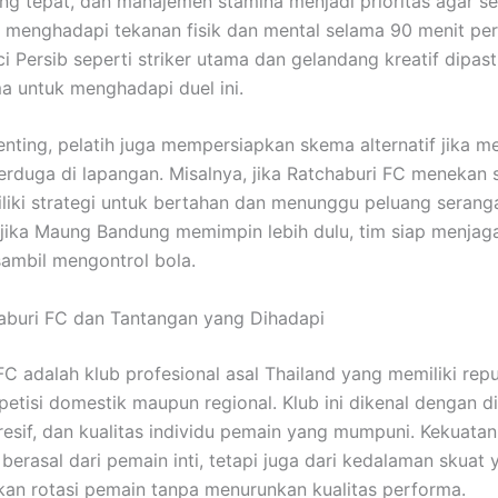
ng tepat, dan manajemen stamina menjadi prioritas agar se
 menghadapi tekanan fisik dan mental selama 90 menit per
i Persib seperti striker utama dan gelandang kreatif dipas
ma untuk menghadapi duel ini.
enting, pelatih juga mempersiapkan skema alternatif jika 
 terduga di lapangan. Misalnya, jika Ratchaburi FC menekan 
liki strategi untuk bertahan dan menunggu peluang seranga
 jika Maung Bandung memimpin lebih dulu, tim siap menja
ambil mengontrol bola.
haburi FC dan Tantangan yang Dihadapi
FC adalah klub profesional asal Thailand yang memiliki rep
etisi domestik maupun regional. Klub ini dikenal dengan dis
resif, dan kualitas individu pemain yang mumpuni. Kekuata
 berasal dari pemain inti, tetapi juga dari kedalaman skuat 
n rotasi pemain tanpa menurunkan kualitas performa.