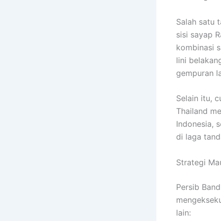
Salah satu 
sisi sayap 
kombinasi s
lini belaka
gempuran l
Selain itu,
Thailand me
Indonesia, 
di laga tan
Strategi M
Persib Band
mengeksekus
lain: