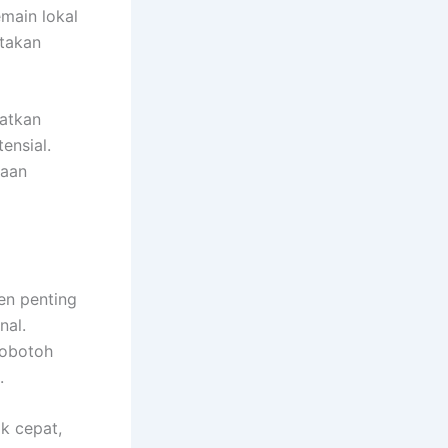
main lokal
takan
katkan
ensial.
laan
en penting
nal.
Bobotoh
.
ik cepat,