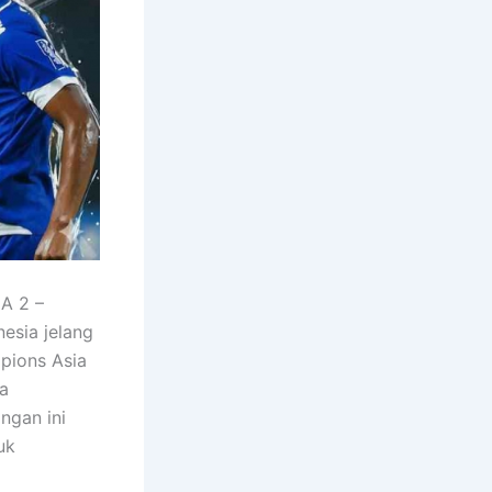
A 2 –
esia jelang
pions Asia
a
ngan ini
uk