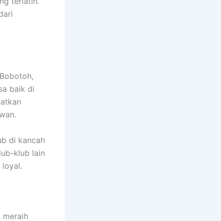
g terlatih.
dari
 Bobotoh,
a baik di
katkan
wan.
ub di kancah
ub-klub lain
loyal.
k meraih