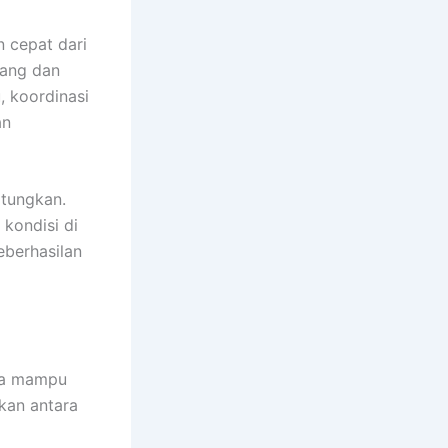
 cepat dari
lang dan
, koordinasi
an
itungkan.
kondisi di
eberhasilan
ika mampu
kan antara