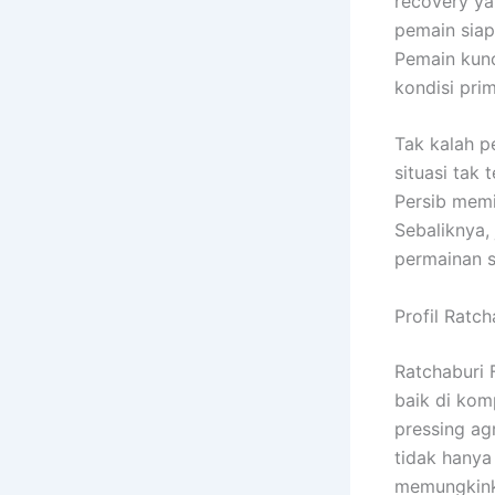
recovery ya
pemain siap
Pemain kunc
kondisi pri
Tak kalah p
situasi tak
Persib memi
Sebaliknya,
permainan s
Profil Ratc
Ratchaburi 
baik di komp
pressing ag
tidak hanya
memungkinka