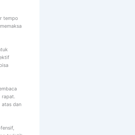
ur tempo
uk memaksa
ntuk
ektif
bisa
 membaca
 rapat.
 atas dan
fensif,