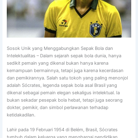
Sosok Unik yang Menggabungkan Sepak Bola dan
Intelektualitas – Dalam sejarah sepak bola dunia, hanya
sedikit pemain yang dikenal bukan hanya karena
kemampuan bermainnya, tetapi juga karena kecerdasan
dan pemikirannya. Salah satu tokoh yang paling menonjol
adalah
Sócrates
, legenda sepak bola asal Brasil yang
dikenal sebagai pemain elegan sekaligus intelektual. Ia
bukan sekadar pesepak bola hebat, tetapi juga seorang
dokter, pemikir, dan simbol perlawanan terhadap
ketidakadilan.
Lahir pada 19 Februari 1954 di Belém, Brasil, Sócrates
tumbuh dalam keluarga yang menghargai pendidikan.